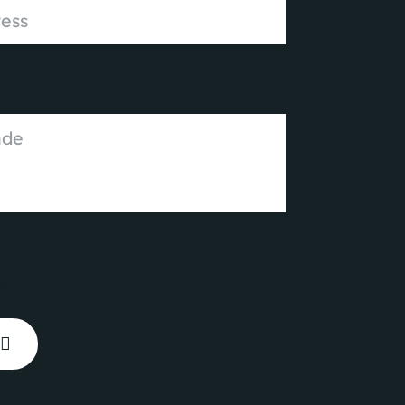
erar
integritetspolicyn