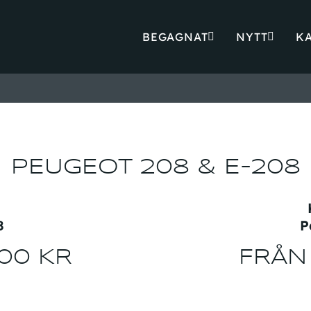
BEGAGNAT
NYTT
K
PEUGEOT 208 & E-208
s
8
P
00 KR
FRÅN