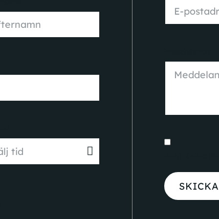
rnamn
Meddelande
tid
Jag accept
SKICKA
n