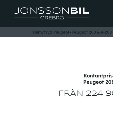
Hem
/
Nya Peugeot
/
Peugeot 208 & e-208
Kontantpri
Peugeot 20
FRÅN 224 9