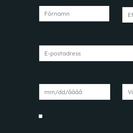
Efte
Förnamn
E-postadress
Datum
Välj 
Jag accepterar
integritetspolicy