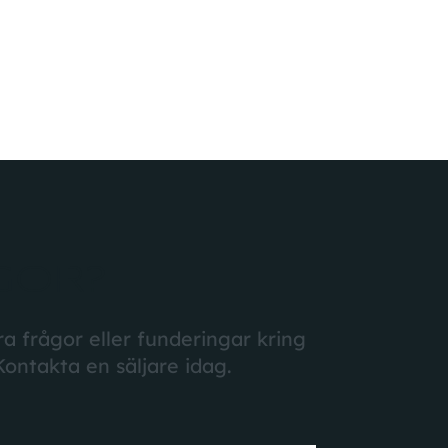
GOR?
a frågor eller funderingar kring
Kontakta en säljare idag.