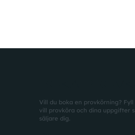
Alla tre alternativ kommer 
som standard.
BOKA PROVK
Vill du boka en provkörning? Fyll
vill provköra och dina uppgifter 
säljare dig.
Förnamn