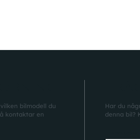
med Stop & Start-system
ÖRNING
FRÅ
 vilken bilmodell du
Har du någr
så kontaktar en
denna bil? 
E-postadress