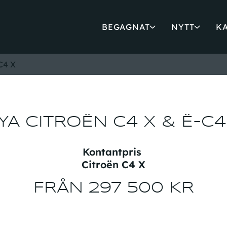
BEGAGNAT
NYTT
K
C4 X
YA CITROËN C4 X & Ë-C4
Kontantpris
Citroën C4 X
FRÅN
297
500 KR