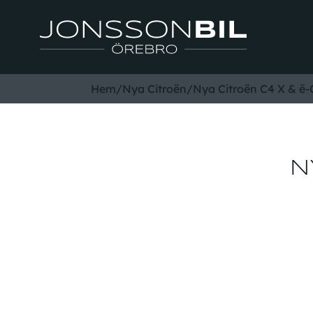
Hem
/
Nya Citroën
/
Nya Citroën C4 X & ë-
N