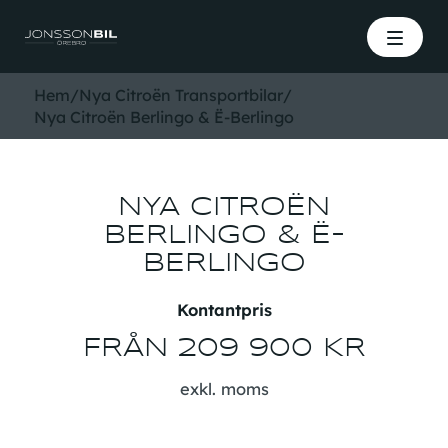
Hem
/
Nya Citroën Transportbilar
/
Nya Citroën Berlingo & Ë-Berlingo
NYA CITROËN
BERLINGO & Ë-
BERLINGO
Kontantpris
FRÅN 209 900 KR
exkl. moms