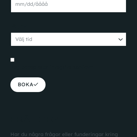
Välj tid
Jag accepterar
integritetspolicyn
BOKA
FRÅGOR?
Har du några frågor eller funderingar kring