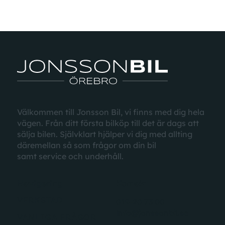
VISA FLER
Välkommen till Jonsson Bil, vi finns med dig hela
vägen. Från ditt första bilköp till det är dags att
sälja bilen. Självklart hjälper vi dig med allting
däremellan
så som
frågor
om din bil
samt
service
och underhåll.
Navigering
Kontakt
VERKSTAD
019-20 73 00
info@jonssonbil.se
VANLIGA FRÅGOR