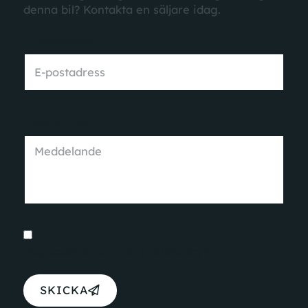
denna bil? Kontakta en säljare idag.
E-postadress
Meddelande
Jag accepterar
integritetspolicyn
SKICKA