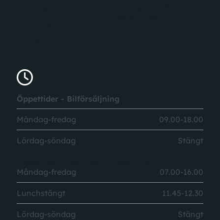
Nastagatan 18
OM OSS
702 27 Örebro
KONTAKT
JOBBA HOS OSS
Öppettider - Bilförsäljning
Måndag-fredag
09.00-18.00
Lördag-söndag
Stängt
Öppettider - Verkstad & Reservdelar
Måndag-fredag
07.00-16.00
Lunchstängt
11.45-12.30
Lördag-söndag
Stängt