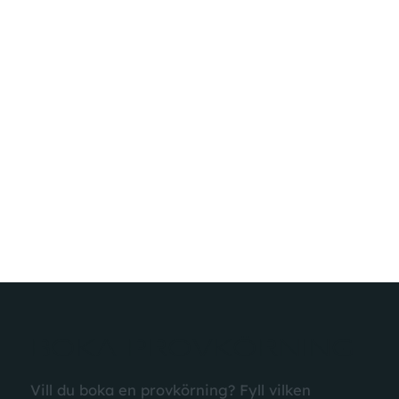
3
3
BOKA PROVKÖRNING
Vill du boka en provkörning? Fyll vilken