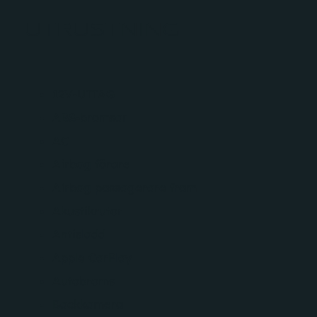
UTRUSTNING
12V-UTTAG
ABS-bromsar
AC
Airbag förare
Airbag passagerare fram
Akustikrutor
Antisladd
Apple CarPlay
Autobroms
Backkamera