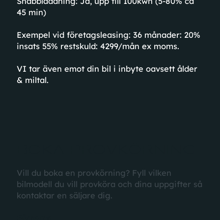
Snabbladdning: Ja, upp till 100kwh (5-80% ca
45 min)
Exempel vid företagsleasing: 36 månader: 20%
insats 55% restskuld: 4299/mån ex moms.
VI tar även emot din bil i inbyte oavsett ålder
& miltal.
BOKA PROVKÖRNING
Vill du boka en provkörning? Fyll vilken
bilmodell du vill provköra och dina uppgifter så
kontaktar en säljare dig.
Förnamn