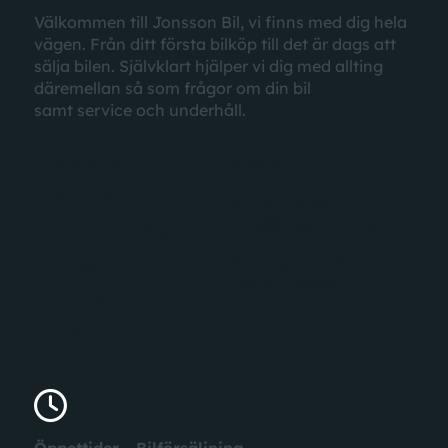
Välkommen till Jonsson Bil, vi finns med dig hela
vägen. Från ditt första bilköp till det är dags att
sälja bilen. Självklart hjälper vi dig med allting
däremellan
så som
frågor
om din bil
samt
service
och underhåll.
Navigering
Kontakt
VERKSTAD
019-20 73 00
info@jonssonbil.se
VANLIGA FRÅGOR
Nastagatan 18
OM OSS
702 27 Örebro
KONTAKT
JOBBA HOS OSS