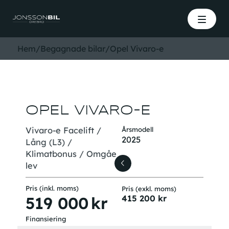
Hem
/
Begagnade bilar
/
Opel Vivaro-e
OPEL VIVARO-E
Vivaro-e Facelift /
Årsmodell
2025
Lång (L3) /
Klimatbonus / Omgåe
lev
Pris (inkl. moms)
Pris (exkl. moms)
519 000
kr
415 200
kr
Finansiering