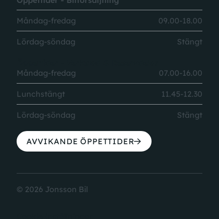
Öppettider - Bilförsäljning
Måndag-fredag
09.00-18.00
Lördag-söndag
Stängt
Öppettider - Verkstad & Reservdelar
Måndag-fredag
07.00-16.00
Lunchstängt
11.45-12.30
Lördag-söndag
Stängt
AVVIKANDE ÖPPETTIDER
© 2026 Jonsson Bil
Cookie-inställningar