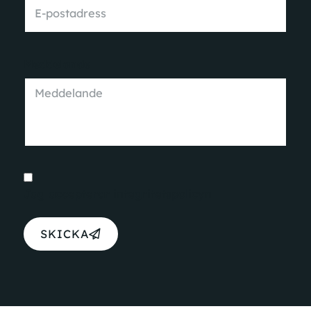
Meddelande
Jag accepterar
integritetspolicyn
SKICKA