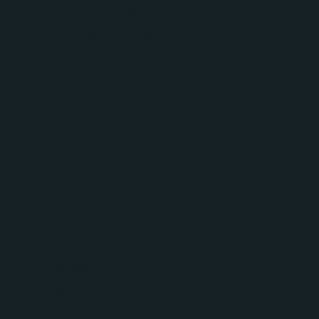
Backstartshjälp
Bluetooth (handsfree)
Broms-assistans
Centrallås (fjärrstyrt)
Digitalradio (DAB)
Digitalt mätarhus
Elhissar (fram)
Elinfällbara sidospeglar
Eluppvärmda sidospeglar
Fartbegränsare
Farthållare
Färddator
Körfilsassistans
Ljussensor