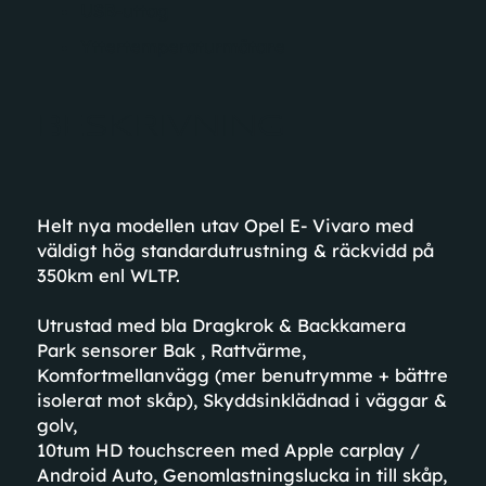
USB-uttag
Yttertemperaturmätare
BESKRIVNING
Helt nya modellen utav Opel E- Vivaro med
väldigt hög standardutrustning & räckvidd på
350km enl WLTP.
Utrustad med bla Dragkrok & Backkamera
Park sensorer Bak , Rattvärme,
Komfortmellanvägg (mer benutrymme + bättre
isolerat mot skåp), Skyddsinklädnad i väggar &
golv,
10tum HD touchscreen med Apple carplay /
Android Auto, Genomlastningslucka in till skåp,