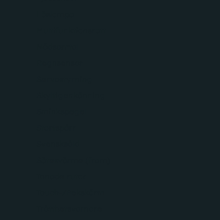
Läslampa
Multifunktionsratt
Nödsamtal
Regnsensor
Servostyrning
Skyltigenkänning
Sminkspegel
Startspärr
Svensksåld
Sätesvärme (fram)
Tonade rutor
Touch-/Pekskärm
Trötthetsvarnare