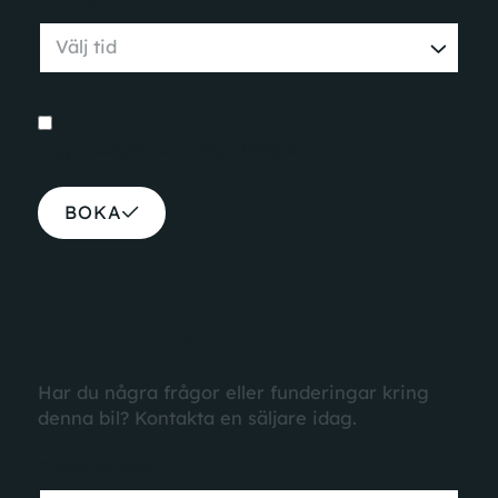
Jag accepterar
integritetspolicyn
BOKA
FRÅGOR?
Har du några frågor eller funderingar kring
denna bil? Kontakta en säljare idag.
E-postadress